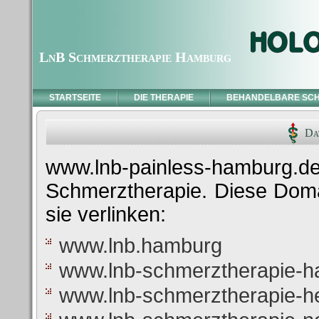
LnB Schmerztherapie Hamburg
STARTSEITE
DIE THERAPIE
BEHANDELBARE SC
Dat
www.lnb-painless-hamburg.de
Schmerztherapie. Diese Domä
sie verlinken:
www.lnb.hamburg
www.lnb-schmerztherapie-h
www.lnb-schmerztherapie-he