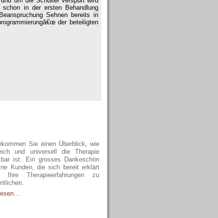
rund um die Schulter verspürt wird
 schon in der ersten Behandlung
e Beanspruchung Sehnen bereits in
rogrammierungâ€œ der beteiligten
olgsgeschichten
ekommen Sie einen Überblick, wie
reich und universell die Therapie
zbar ist. Ein grosses Dankeschön
ne Kunden, die sich bereit erklärt
, Ihre Therapieerfahrungen zu
ntlichen.
esen...