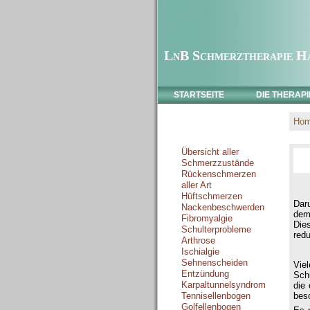
LnB Schmerztherapie H
STARTSEITE
DIE THERAPI
Ho
Schmerzzustände
Übersicht aller
Schmerzzustände
Rückenschmerzen
aller Art
Hüftschmerzen
Dar
Nackenbeschwerden
dem
Fibromyalgie
Die
Schulterprobleme
redu
Arthrose
Ischialgie
Sehnenscheiden
Vie
Entzündung
Sch
Karpaltunnelsyndrom
die 
bes
Tennisellenbogen
Golfellenbogen