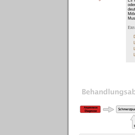
Es 
ode
deu
Mit
Musk
Erf
Die Therapie im Detail