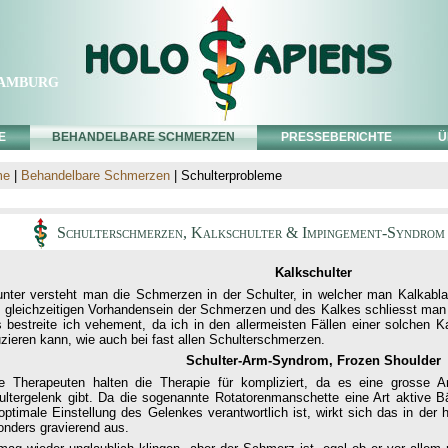
amburg
E
BEHANDELBARE SCHMERZEN
PRESSEBERICHTE
Ü
me
|
Behandelbare Schmerzen
| Schulterprobleme
Schulterschmerzen, Kalkschulter & Impingement-Syndrom 
Kalkschulter
unter versteht man die Schmerzen in der Schulter, in welcher man Kalkab
 gleichzeitigen Vorhandensein der Schmerzen und des Kalkes schliesst man e
s bestreite ich vehement, da ich in den allermeisten Fällen einer solchen 
zieren kann, wie auch bei fast allen Schulterschmerzen.
Schulter-Arm-Syndrom, Frozen Shoulder
le Therapeuten halten die Therapie für kompliziert, da es eine grosse
ultergelenk gibt. Da die sogenannte Rotatorenmanschette eine Art aktive Bä
optimale Einstellung des Gelenkes verantwortlich ist, wirkt sich das in der
onders gravierend aus.