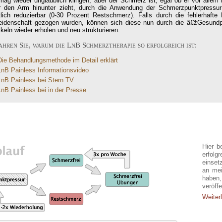
mag wieder unglaublich klingen, aber der Schmerz ist, egal ob er vor allem 
r den Arm hinunter zieht, durch die Anwendung der Schmerzpunktpressur
tlich reduzierbar (0-30 Prozent Restschmerz). Falls durch die fehlerhaft
leidenschaft gezogen wurden, können sich diese nun durch die â€žGesundp
eln wieder erholen und neu strukturieren.
ahren Sie, warum die LnB Schmerztherapie so erfolgreich ist:
Die Behandlungsmethode im Detail erklärt
LnB Painless Informationsvideo
LnB Painless bei Stern TV
LnB Painless bei in der Presse
Erf
Hier b
erfolg
einset
an mei
haben
veröffe
Weiterl